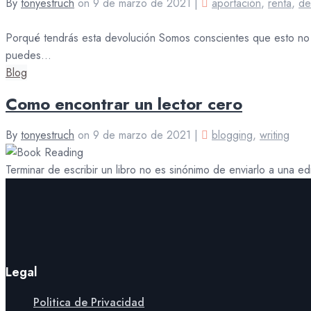
By
tonyestruch
on
9 de marzo de 2021
|
aportación
,
renta
,
de
Porqué tendrás esta devolución Somos conscientes que esto no e
puedes…
Blog
Como encontrar un lector cero
By
tonyestruch
on
9 de marzo de 2021
|
blogging
,
writing
Terminar de escribir un libro no es sinónimo de enviarlo a una ed
Legal
Politica de Privacidad