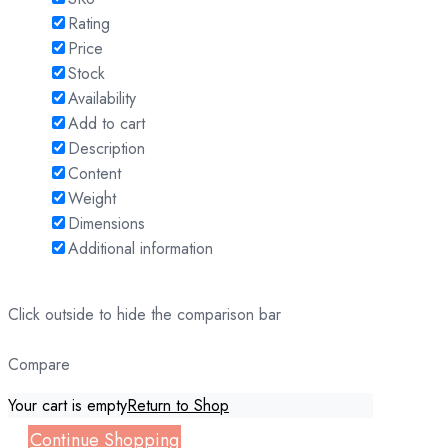
Rating
Price
Stock
Availability
Add to cart
Description
Content
Weight
Dimensions
Additional information
Click outside to hide the comparison bar
Compare
Your cart is empty
Return to Shop
Continue Shopping