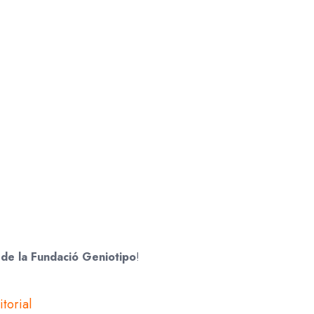
 de la Fundació Geniotipo
!
torial