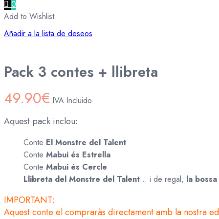
0
Add to Wishlist
Añadir a la lista de deseos
Pack 3 contes + llibreta
49.90
€
IVA Incluido
Aquest pack inclou:
Conte
El Monstre del Talent
Conte
Mabui és Estrella
Conte
Mabui és Cercle
Llibreta del Monstre del Talent
… i de regal,
la bossa
IMPORTANT:
Aquest conte el compraràs directament amb la nostra edi