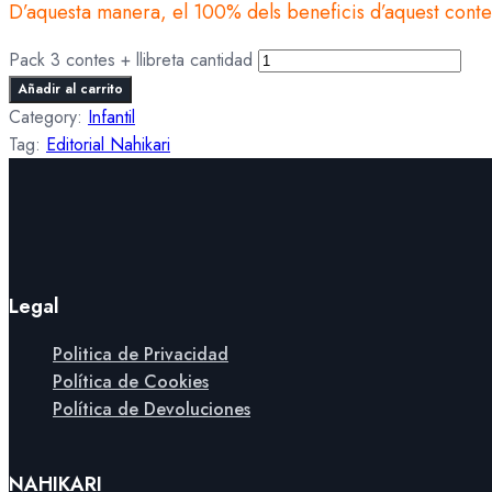
D’aquesta manera, el 100% dels beneficis d’aquest conte 
Pack 3 contes + llibreta cantidad
Añadir al carrito
Category:
Infantil
Tag:
Editorial Nahikari
Legal
Politica de Privacidad
Política de Cookies
Política de Devoluciones
NAHIKARI