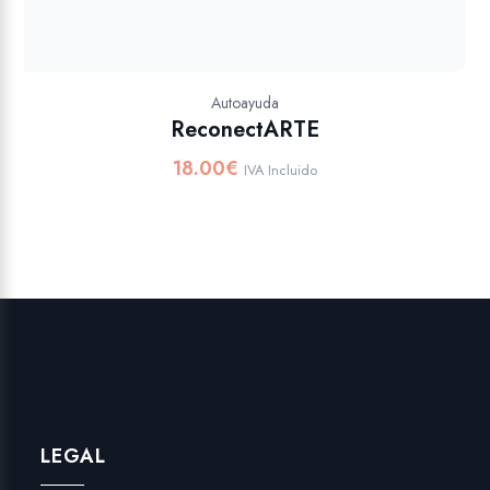
Autoayuda
ReconectARTE
18.00
€
IVA Incluido
LEGAL