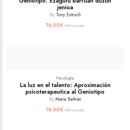
Geniotipo: Ezagutu barruan duzun
jenioa
By
Tony Estruch
16.00
€
IVA Incluido
Psicología
La luz en el talento: Aproximación
psicoterapeutica al Geniotipo
By
Maria Beltran
18.00
€
IVA Incluido