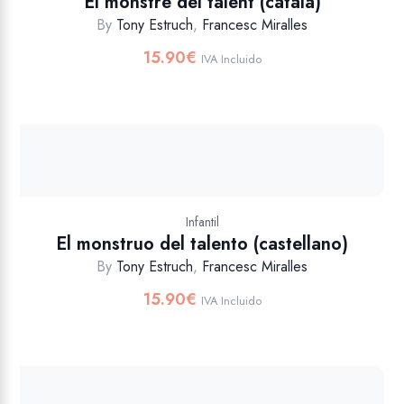
El monstre del talent (català)
By
Tony Estruch
,
Francesc Miralles
15.90
€
IVA Incluido
Infantil
El monstruo del talento (castellano)
By
Tony Estruch
,
Francesc Miralles
15.90
€
IVA Incluido