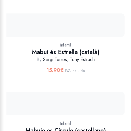
Infantil
Mabui és Estrella (català)
By
Sergi Torres
,
Tony Estruch
15.90
€
IVA Incluido
Infantil
Mabuie es Círculo (castellano)